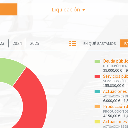
Liquidación
23
2024
2025
EN QUÉ GASTAMOS
P
Deuda públi
DEUDA PÚBLICA
39.000,00 €
9
Servicios pú
SERVICIOS PÚBL
155.830,00 €
Actuaciones 
ACTUACIONES D
6.000,00 €
1,
Producción d
PRODUCCIÓN DE
4.150,00 €
1,
Actuaciones 
ACTUACIONES D